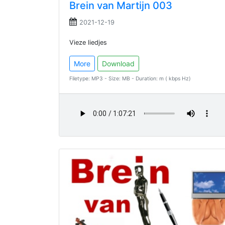
Brein van Martijn 003
2021-12-19
Vieze liedjes
More
Download
Filetype: MP3 - Size: MB - Duration: m ( kbps Hz)