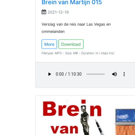
Brein van Martijn 015
2021-12-19
Verslag van de reis naar Las Vegas en
ommelanden
More
Download
Filetype: MP3 - Size: MB - Duration: m ( kbps Hz)