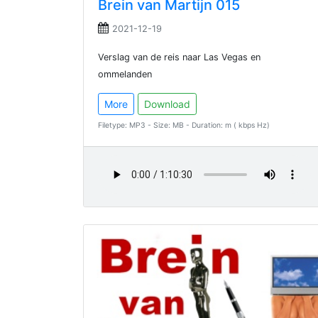
Brein van Martijn 015
2021-12-19
Verslag van de reis naar Las Vegas en
ommelanden
More
Download
Filetype: MP3 - Size: MB - Duration: m ( kbps Hz)