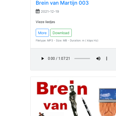
Brein van Martijn 003
2021-12-19
Vieze liedjes
More
Download
Filetype: MP3 - Size: MB - Duration: m ( kbps Hz)